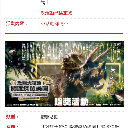
截止
※活動已結束※
活動內容：
※活動詳情※
類型：
贈獎活動
名稱：
【恐龍大復活 關渡探險樂園】贈獎活動