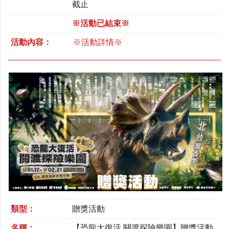
截止
※活動已結束※
活動內容：
※活動詳情※
類型：
贈獎活動
名稱：
【恐龍大復活 關渡探險樂園】贈獎活動