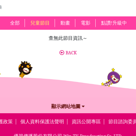
季
全部
兒童節目
動畫
電影
點讚!升級中
查無此節目資訊～
BACK
顯示網站地圖
護政策
個人資料保護法聲明
資訊公開專區
節目諮詢委