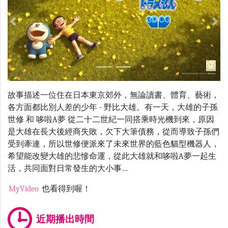
Previous
Nex
故事描述一位住在日本東京郊外，無論讀書、體育、藝術，
各方面都比別人差的少年 - 野比大雄。有一天，大雄的子孫
世修 和 哆啦A夢 從二十二世紀一同搭乘時光機到來，原因
是大雄在長大後經商失敗，欠下大筆債務，從而導致子孫們
受到牽連，所以世修便派來了未來世界的藍色貓型機器人，
希望能改變大雄的悲慘命運，從此大雄就和哆啦A夢一起生
活，共同面對日常發生的大小事…
MyVideo
也看得到喔！
近期播出時間