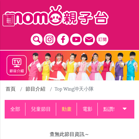
跳到主要內容區塊
首頁
節目介紹
Top Wing沖天小隊
全部
兒童節目
動畫
電影
點讚!升級中
查無此節目資訊～