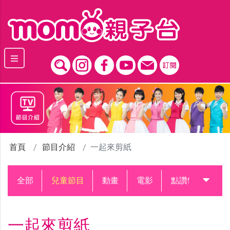
跳到主要內容區塊
首頁
節目介紹
一起來剪紙
全部
兒童節目
動畫
電影
點讚!升級中
一起來剪紙