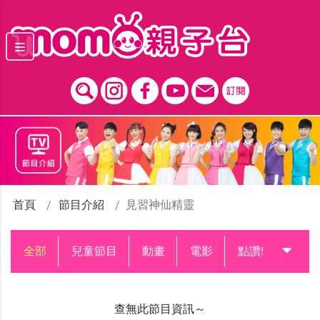
跳到主要內容區塊
首頁
節目介紹
見習神仙精靈
全部
兒童節目
動畫
電影
點讚!升級中
查無此節目資訊～