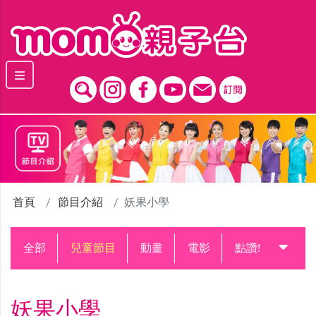
跳到主要內容區塊
首頁
節目介紹
妖果小學
全部
兒童節目
動畫
電影
點讚!升級中
妖果小學