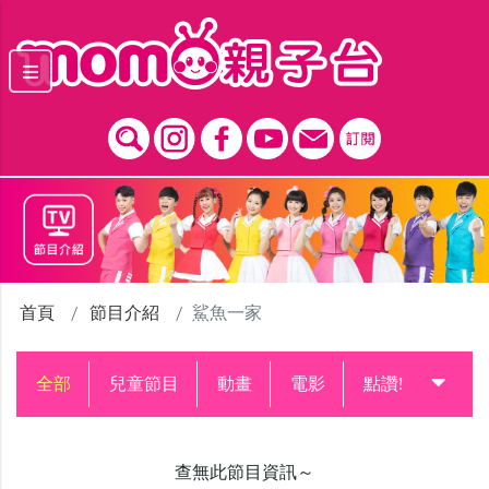
跳到主要內容區塊
首頁
節目介紹
鯊魚一家
全部
兒童節目
動畫
電影
點讚!升級中
查無此節目資訊～