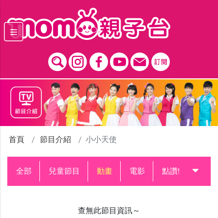
跳到主要內容區塊
首頁
節目介紹
小小天使
全部
兒童節目
動畫
電影
點讚!升級中
查無此節目資訊～