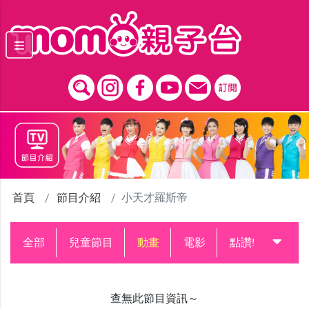
跳到主要內容區塊
首頁
節目介紹
小天才羅斯帝
全部
兒童節目
動畫
電影
點讚!升級中
查無此節目資訊～