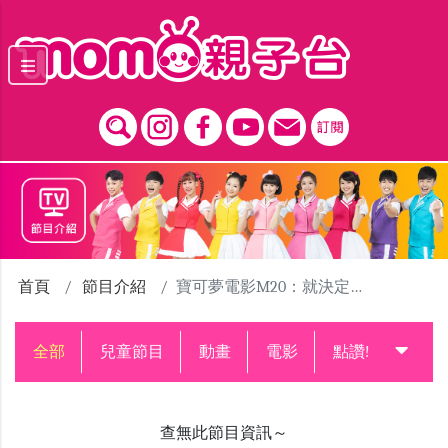
跳到主要內容區塊
首頁
節目介紹
寶可夢電影M20：就決定是你了
全部
兒童節目
動畫
電影
點讚!升級中
查無此節目資訊～