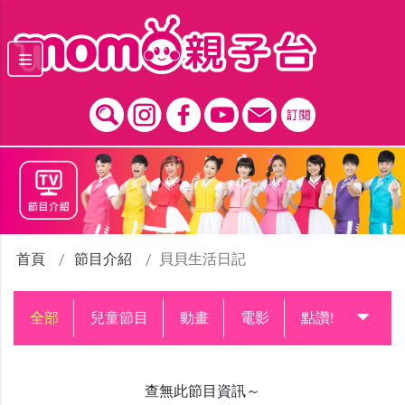
跳到主要內容區塊
首頁
節目介紹
貝貝生活日記
全部
兒童節目
動畫
電影
點讚!升級中
查無此節目資訊～