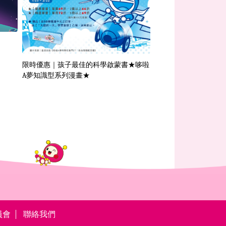
【哆啦A夢系列電影】
限時優惠｜孩子最佳的科學啟蒙書★哆啦
A夢知識型系列漫畫★
員會
聯絡我們