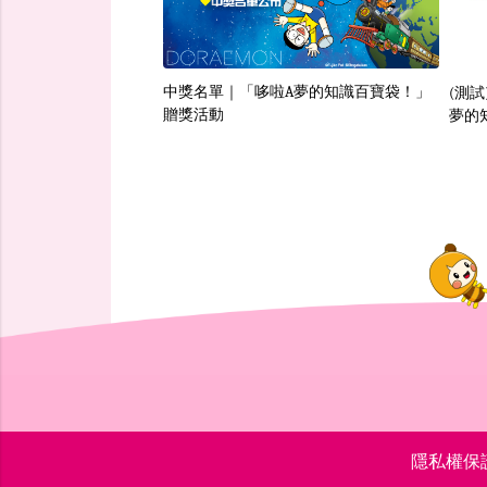
中獎名單｜「哆啦A夢的知識百寶袋！」
(測
贈獎活動
夢的
隱私權保