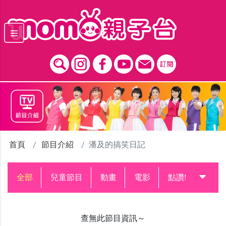
跳到主要內容區塊
首頁
節目介紹
潘及的搞笑日記
全部
兒童節目
動畫
電影
點讚!升級中
查無此節目資訊～