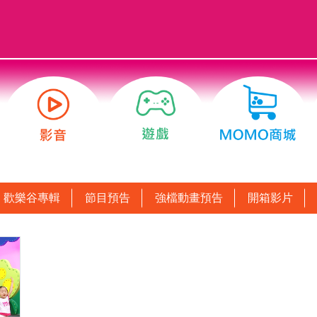
歡樂谷專輯
節目預告
強檔動畫預告
開箱影片