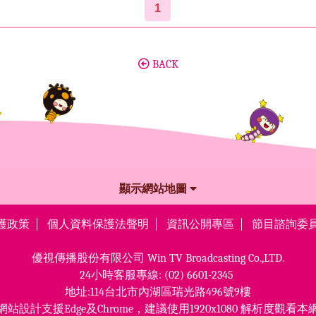
1
BACK
顯示網站地圖
護政策
個人資料保護法聲明
資訊公開專區
節目諮詢委
優視傳播股份有限公司
Win TV Broadcasting Co.,LTD.
24小時客服專線:
(02) 6601-2345
地址:114台北市內湖區瑞光路496號9樓
網站設計支援Edge及Chrome，
建議使用1920x1080 解析度觀看本