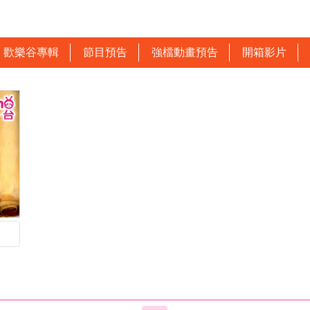
歡樂谷專輯
節目預告
強檔動畫預告
開箱影片