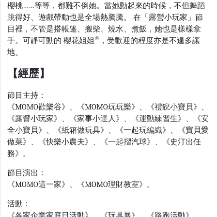
櫻桃……等等，都難不倒她。當她動起來的時候，不但舞蹈
跳得好、遊戲帶動也是全場熱騰騰。 在「露營小玩家」節
目裡，不管是搭帳篷、搬柴、燒水、煮飯，她也是樣樣拿
®
手。可靜可動的 櫻花姐姐
，受歡迎的程度亦是不遑多讓
地。
【經歷】
節目主持：
《MOMO歡樂谷》、《MOMO玩玩樂》、《禮貎小寶貝》、
《露營小玩家》、《家事小達人》、《運動練習生》、《安
全小寶貝》、《紙箱做玩具》、《一起玩編織》、《寶貝愛
做菜》、《快樂小農夫》、《一起摺汽球》、《史汀出任
務》。
節目演出：
《MOMO這一家》、《MOMO理財教室》。
活動：
《各家企業家庭日活動》、《玩具展》、《路跑活動》、