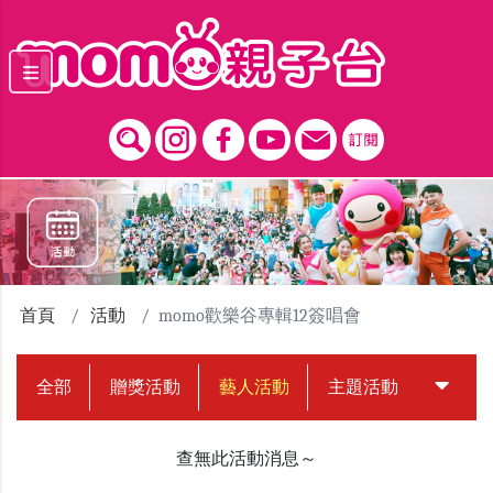
跳到主要內容區塊
首頁
活動
momo歡樂谷專輯12簽唱會
全部
贈獎活動
藝人活動
主題活動
中獎名
查無此活動消息～