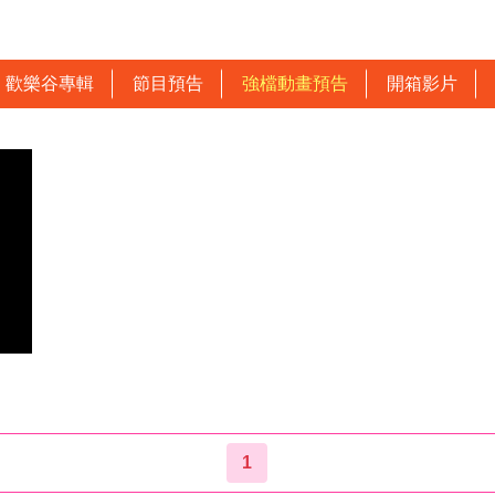
歡樂谷專輯
節目預告
強檔動畫預告
開箱影片
1