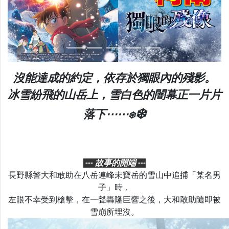
Previous
Nex
沒能達成的約定，依存於獨眼內的殘影。
冰雪紛飛的山岳上，雪白色的闇幕正一片片
❄️
落下⋯⋯
❄️
--- 故事的開端 ---
長野縣警大和敢助在八岳連峰未寶岳的雪山中追捕「某名男
子」時，
左眼不幸受到槍擊，在一聲轟隆巨響之後，大和敢助隨即被
雪崩所埋沒。