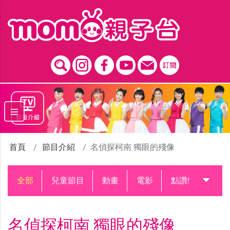
跳到主要內容區塊
首頁
節目介紹
名偵探柯南 獨眼的殘像
全部
兒童節目
動畫
電影
點讚!升級中
名偵探柯南 獨眼的殘像