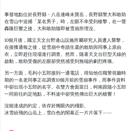
事發地點位於長野縣・八岳連峰未寶岳，長野縣警大和敢助
在雪山中追捕「某名男子」時，左眼不幸受到槍擊，在一聲
轟隆巨響之後，大和敢助隨即被雪崩所埋沒。
10個月後，國立天文台野邊山設施所屬研究人員遭人襲擊，
在接獲通報之後，從雪崩中奇蹟生還的敢助與同事上原由
衣，立即趕往現場進行調查。然而，隨著天文台巨型天線的
啟動，敢助受傷的左眼卻突然感受到無端的劇烈疼痛。
另一方面，毛利小五郎接到一通電話，得知他任職警視廳時
期的一名老同事正在調查10個月前的雪崩事件，而事件資料
中卻出現小五郎的名字。在雙方會面當日，柯南跟隨小五郎
一同前往約定地點，不料途中卻突然傳出巨大的槍響！
沒能達成的約定，依存於獨眼內的殘影。
冰雪紛飛的山岳上，雪白色的闇幕正一片片落下――