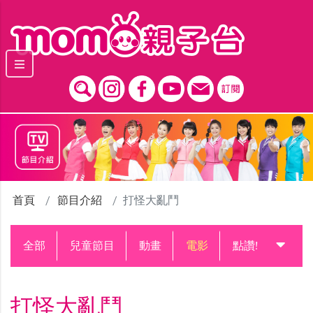
跳到主要內容區塊
首頁
節目介紹
打怪大亂鬥
全部
兒童節目
動畫
電影
點讚!升級中
打怪大亂鬥