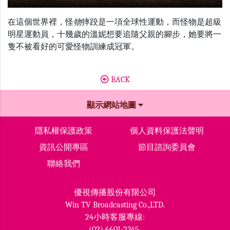
在這個世界裡，怪
物
摔跤是一項全球性運動，而怪物是超級
明星運動員，十幾歲的溫妮想要追隨父親的腳步，她要將一
隻不被看好的可愛怪物訓練成冠軍。
BACK
顯示網站地圖
隱私權保護政策
個人資料保護法聲明
資訊公開專區
節目諮詢委員會
聯絡我們
優視傳播股份有限公司
Win TV Broadcasting Co.,LTD.
24小時客服專線:
(02) 6601-2345