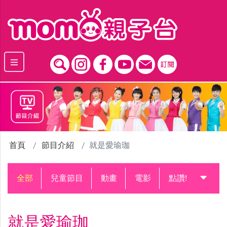
跳到主要內容區塊
首頁
節目介紹
就是愛瑜珈
全部
兒童節目
動畫
電影
點讚!升級中
就是愛瑜珈