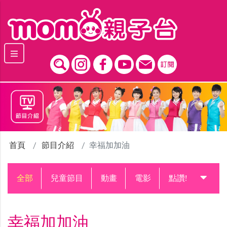
跳到主要內容區塊
首頁
節目介紹
幸福加加油
全部
兒童節目
動畫
電影
點讚!升級中
幸福加加油