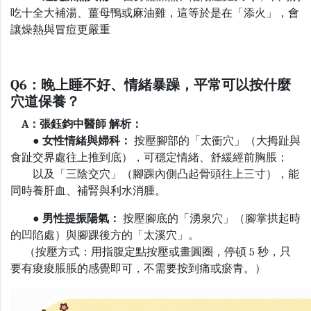
吃十全大補湯、薑母鴨或麻油雞，這等於是在「添火」，會
讓燥熱與冒痘更嚴重
Q6：晚上睡不好、情緒暴躁，平常可以按什麼
穴道保養？
A：張鈺鈞中醫師 解析：
●
女性情緒與婦科：
按壓腳部的「太衝穴」（大拇趾與
食趾交界處往上推到底），可穩定情緒、舒緩經前胸脹；
以及「三陰交穴」（腳踝內側凸起骨頭往上三寸），能
同時養肝血、補腎與利水消腫。
● 男性提振陽氣：
按壓腳底的「湧泉穴」（腳掌拱起時
的凹陷處）與腳踝後方的「太溪穴」。
（按壓方式：用指腹定點按壓或畫圓圈，停頓
5
秒，只
要有痠痠脹脹的感覺即可，不需要按到痛或瘀青。）