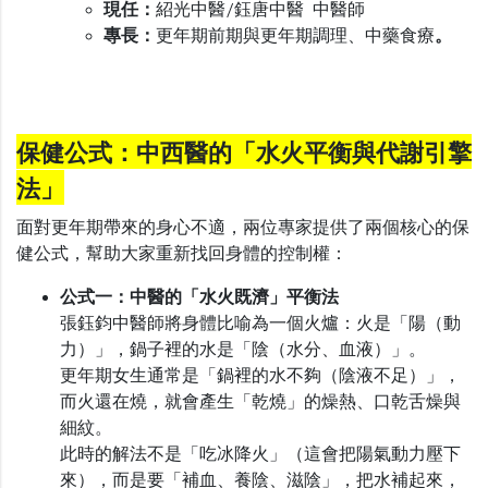
現任：
紹光中醫/鈺唐中醫 中醫師
專長：
更年期前期與更年期調理、中藥食療
。
保健公
式：中西醫的「水火平衡與代謝引擎
法」
面對更年期帶來的身心不適，兩位專家提供了兩個核心的保
健公式，幫助大家重新找回身體的控制權：
公式一：中醫的「水火既濟」平衡法
張鈺鈞中醫師將身體比喻為一個火爐：火是「陽（動
力）」，鍋子裡的水是「陰（水分、血液）」。
更年期女生通常是「鍋裡的水不夠（陰液不足）」，
而火還在燒，就會產生「乾燒」的燥熱、口乾舌燥與
細紋。
此時的解法不是「吃冰降火」（這會把陽氣動力壓下
來），而是要「補血、養陰、滋陰」，把水補起來，