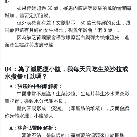
齡。
如果停經超過
50
歲，罹患內膜癌等癌症的風險會稍微
增加，需要定期追蹤。
但外表確實有差！文獻顯示，
50
歲已停經的女生，跟
同齡但還有月經的女生相比，視覺年齡會「老
8
歲」。
因為缺乏荷爾蒙會導致膠原蛋白與彈力纖維流失，進
而產生皺紋與皮膚乾燥。
Q4：為了減肥瘦小腹，我每天只吃生菜沙拉或
水煮餐可以嗎？
A：張鈺鈞中醫師 解析：
中醫非常不建議！生菜沙拉、生魚片與生冷水果會影
響脾胃，導致水分代謝不良，
體內容易形成「痰濕」（即脂肪的堆積），反而會讓
你身體水腫、小腹變大。
A：林育弘醫師 解析：
「滴油不沾」是錯誤的！荷爾蒙的源頭來自於脂肪，