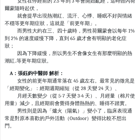
女性在停經前的
2.5
年到
3
年會開始亂經，這時體內荷
爾蒙隨時起伏，
就會提早出現熱潮紅、流汗、心悸、睡眠不好與情緒
不穩等更年期症狀，這就是「前更年期」。
而男性大約在三、四十歲時，男性荷爾蒙會以每年
1%
到
2%
的速度緩慢下降，直到
65
歲才會有明顯的老化症
狀；
因為下降緩慢，所以男生不會像女生有那麼明顯的熱
潮紅
..
等更年期症狀。
A：張鈺鈞中醫師 解析：
女性的前更年期通常落在
45
歲左右。最常見的徵兆是
「經期變化」：經期週期縮短（從
28
天變
24
天）、
月經天數變少（從
5-7
天變
3-4
天）、月經量（棉片使
用量）減少，且經期前會覺得身體熱熱的、睡得不踏實。
男性則是因為「爐火（陽氣）」變小了，臨床表現通
常是對原本喜歡的戶外活動（
Outdoor
）變得比較不想出
門。