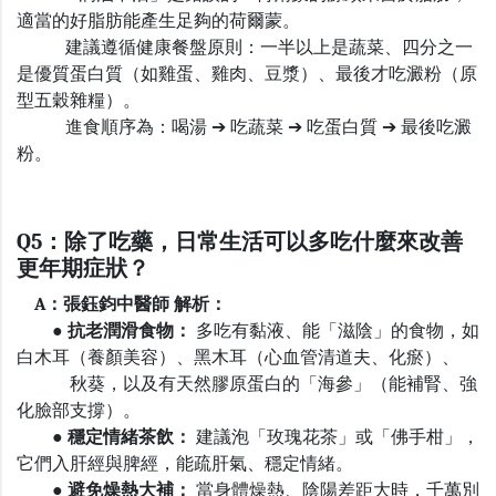
適當的好脂肪能產生足夠的荷爾蒙。
建議遵循健康餐盤原則：一半以上是蔬菜、四分之一
是優質蛋白質（如雞蛋、雞肉、豆漿）、最後才吃澱粉（原
型五穀雜糧）。
進食順序為：喝湯 ➔ 吃蔬菜 ➔ 吃蛋白質 ➔ 最後吃澱
粉。
Q5：除了吃藥，日常生活可以多吃什麼來改善
更年期症狀？
A：張鈺鈞中醫師 解析：
●
抗老潤滑食物：
多吃有黏液、能「滋陰」的食物，如
白木耳（養顏美容）、黑木耳（心血管清道夫、化瘀）、
秋葵，以及有天然膠原蛋白的「海參」（能補腎、強
化臉部支撐）。
●
穩定情緒茶飲：
建議泡「玫瑰花茶」或「佛手柑」，
它們入肝經與脾經，能疏肝氣、穩定情緒。
●
避免燥熱大補：
當身體燥熱、陰陽差距大時，千萬別