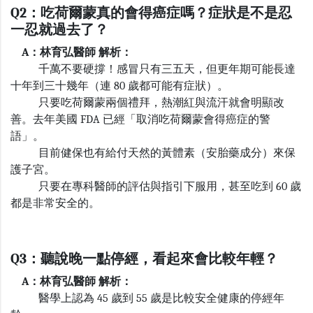
Q2：吃荷爾蒙真的會得癌症嗎？症狀是不是忍
一忍就過去了
？
A：林育弘醫師 解析：
千萬不要硬撐！感冒只有三五天，但更年期可能長達
十年到三十幾年（連
80
歲都可能有症狀）。
只要吃荷爾蒙兩個禮拜，熱潮紅與流汗就會明顯改
善。去年美國
FDA
已經「取消吃荷爾蒙會得癌症的警
語」。
目前健保也有給付天然的黃體素（安胎藥成分）來保
護子宮。
只要在專科醫師的評估與指引下服用，甚至吃到
60
歲
都是非常安全的。
Q3：聽說晚一點停經，看起來會比較年輕？
A：林育弘醫師 解析：
醫學上認為
45
歲到
55
歲是比較安全健康的停經年