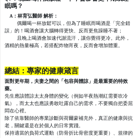
眠嗎
？
A：林育弘醫師 解析：
偶爾喝一杯放鬆可以，但為了睡眠而喝酒是「完全錯
誤」的！喝酒會讓大腦轉得更快、反而更焦躁睡不著；
且晚上喝酒會加速代謝流汗，讓你覺得更冷。此外，
酒精的熱量極高，若搭配炸物宵夜，反而會增加體重。
總結：專家的健康
箴言
面對更年期，夫妻之間的「包容與體諒」是最重要的特效
藥。
先生應該體諒太太身體的變化（例如半夜熱潮紅需要吹冷
氣），而太太也應該勇敢吐露自己的需求，不要獨自把委屈
悶在心裡。
除了依靠醫師的專業診斷與荷爾蒙補充外，真正的健康與抗
老，關鍵還是在於個人的日常實踐。
保持適當的負荷式運動（防骨折比骨密度更重要）、規律的