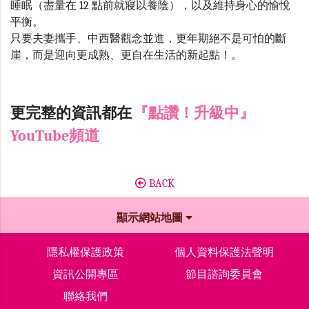
睡眠（盡量在
12
點前就寢以養陰），以及維持身心的愉悅
平衡。
只要夫妻攜手、中西醫觀念並進，更年期絕不是可怕的斷
崖，而是迎向更成熟、更自在生活的新起點！。
更完整的資訊都在
『點讚！升級中』
YouTube頻道
BACK
顯示網站地圖
隱私權保護政策
個人資料保護法聲明
資訊公開專區
節目諮詢委員會
聯絡我們