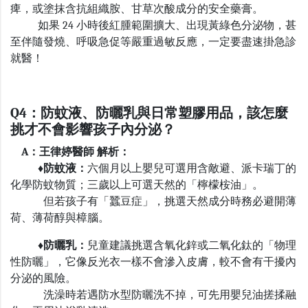
痺，或塗抹含抗組織胺、甘草次酸成分的安全藥膏。
如果
24
小時後紅腫範圍擴大、出現黃綠色分泌物，甚
至伴隨發燒、呼吸急促等嚴重過敏反應，一定要盡速掛急診
就醫！
Q4：防蚊液、防曬乳與日常塑膠用品，該怎麼
挑才不會影響孩子內分泌？
A：王律婷醫師 解析：
♦防蚊液：
六個月以上嬰兒可選用含敵避、派卡瑞丁的
化學防蚊物質；三歲以上可選天然的「檸檬桉油」。
但若孩子有「蠶豆症」，挑選天然成分時務必避開薄
荷、薄荷醇與樟腦。
♦防曬乳：
兒童建議挑選含氧化鋅或二氧化鈦的「物理
性防曬」，它像反光衣一樣不會滲入皮膚，較不會有干擾內
分泌的風險。
洗澡時若遇防水型防曬洗不掉，可先用嬰兒油搓揉融