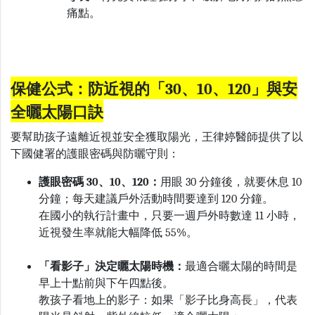
痛點。
保健公
式：防近視的「30、10、120」與安
全曬太陽口訣
要幫助孩子遠離近視並安全獲取陽光，王律婷醫師提供了以
下國健署的護眼密碼與防曬守則：
護眼密碼
30
、
10
、
120
：
用眼
30
分鐘後，就要休息
10
分鐘；每天建議戶外活動時間要達到
120
分鐘。
在國小的執行計畫中，只要一週戶外時數達
11
小時，
近視發生率就能大幅降低
55%
。
「看影子」決定曬太陽時機：
最適合曬太陽的時間是
早上十點前與下午四點後。
教孩子看地上的影子：如果「影子比身高長」，代表