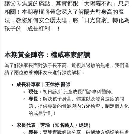
讓父母焦慮的痛點，其實都跟「太陽曬不夠」息息
相關！本期專欄將帶您深入了解陽光對身高的魔
法，教您如何安全曬太陽，將「日光貧窮」轉化為
孩子的「成長紅利」！
本期黃金陣容：權威專家解讀
為了解決家長面對孩子長不高、近視與過敏的焦慮，我們邀
請了兩位教養神隊友來進行深度解析：
成長科專家｜王律婷 醫
師
現任：
初日診所 兒童成長門診專科醫師。
專長：
解決孩子身高、體重以及發育速度的問
題，提供專業的骨齡與內分泌檢查，制定個人化
的成長計劃！
家長代表｜芳瑜（知名藝人
/
媽媽）
專
長
：育兒實戰經驗分享、破解地方媽媽的焦慮