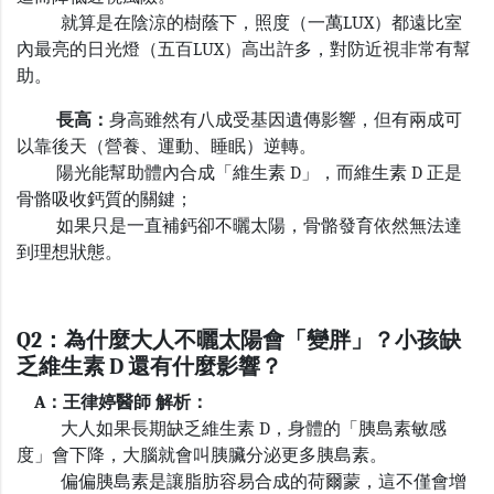
就算是在陰涼的樹蔭下，照度（一萬
LUX
）都遠比室
內最亮的日光燈（五百
LUX
）高出許多，對防近視非常有幫
助。
長高：
身高雖然有八成受基因遺傳影響，但有兩成可
以靠後天（營養、運動、睡眠）逆轉。
陽光能幫助體內合成「維生素
D
」，而維生素
D
正是
骨骼吸收鈣質的關鍵；
如果只是一直補鈣卻不曬太陽，骨骼發育依然無法達
到理想狀態。
Q2：為什麼大人不曬太陽會「變胖」？小孩缺
乏維生素
D
還有什麼影響？
A：王律婷醫師 解析：
大人如果長期缺乏維生素
D
，身體的「胰島素敏感
度」會下降，大腦就會叫胰臟分泌更多胰島素。
偏偏胰島素是讓脂肪容易合成的荷爾蒙，這不僅會增