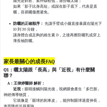
陽光是斜射、紫外線較低，適合曬太陽；
如果「影子比身高短」或踩在影子底下，代表是直
曬，容易曬傷應避免。
防曬的正確順序：
先讓手臂或小腿直接暴露在陽光下
10
到
20
分鐘，
讓身體合成足夠的維生素
D
，之後再擦防曬乳或穿上
薄長袖防曬。
家長最關心的成長
FAQ
Q1：曬太陽跟「長高」與「近視」有什麼關
聯？
A：王律婷醫師 解析：
近視：
眼睛接觸到陽光後，視網膜會產生「多巴胺」
神經傳導物質，
它就像是「眼球的剎車皮」，能抑制眼球過度伸長，
進而降低近視風險。