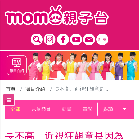
跳到主要內容區塊
首頁
節目介紹
長不高、近視狂飆竟是因為「日光貧窮」？
全部
兒童節目
動畫
電影
點讚!升級中
長不高、近視狂飆竟是因為