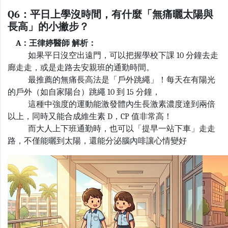
Q6：平日上學沒時間，有什麼「無痛曬太陽與
長高」的小撇步？
A：王律婷醫師 解析：
如果平日沒空出遠門，可以把握學校下課
10
分鐘去走
廊走走，或是走路去安親班的通勤時間。
最推薦的無痛長高法是「戶外跳繩」！每天在有陽光
的戶外（如自家陽台）跳繩
10
到
15
分鐘，
這種中強度的運動能激發體內生長激素濃度達到兩倍
以上，同時又能合成維生素
D
，
CP
值非常高！
而大人上下班通勤時，也可以「提早一站下車」走走
路，不僅能曬到太陽，還能分泌腦內啡讓心情變好