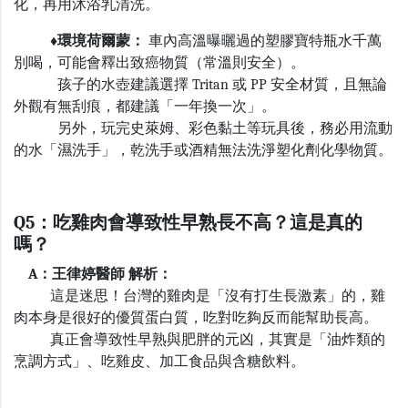
化，再用沐浴乳清洗。
♦環境荷爾蒙：
車內高溫曝曬過的塑膠寶特瓶水千萬
別喝，可能會釋出致癌物質（常溫則安全）。
孩子的水壺建議選擇
Tritan
或
PP
安全材質，且無論
外觀有無刮痕，都建議「一年換一次」。
另外，玩完史萊姆、彩色黏土等玩具後，務必用流動
的水「濕洗手」，乾洗手或酒精無法洗淨塑化劑化學物質。
Q5：吃雞肉會導致性早熟長不高？這是真的
嗎？
A：王律婷醫師 解析：
這是迷思！台灣的雞肉是「沒有打生長激素」的，雞
肉本身是很好的優質蛋白質，吃對吃夠反而能幫助長高。
真正會導致性早熟與肥胖的元凶，其實是「油炸類的
烹調方式」、吃雞皮、加工食品與含糖飲料。