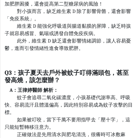
加肥胖困擾，還會提高第二型糖尿病的風險！
對小孩而言，缺乏維生素
D
除了影響骨骼，還會影響
「免疫系統」。
維生素
D
能強化呼吸道與腸道黏膜的屏障，缺乏時孩
子就容易感冒、氣喘或誘發自體免疫疾病。
此外，維生素
D
缺乏還會影響情緒調節，讓人容易憂
鬱，進而引發情緒性進食導致肥胖。
Q3：孩子夏天去戶外被蚊子叮得滿頭包，甚至
發高燒，該怎麼辦？
A：王律婷醫師 解析：
蚊子會追尋二氧化碳濃度，小孩基礎代謝率高、呼吸
快、容易流汗且體溫偏高，因此特別容易成為蚊子攻擊的目
標。
如果被叮咬，當下千萬不要用指甲去「壓十字」，這
只能短暫轉移注意力。
正確做法是先用清水與肥皂清洗，很癢時可冰敷麻