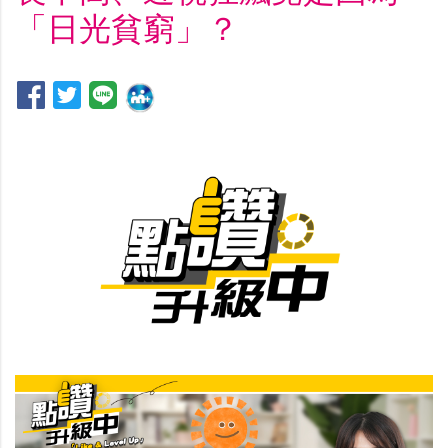
「日光貧窮」？