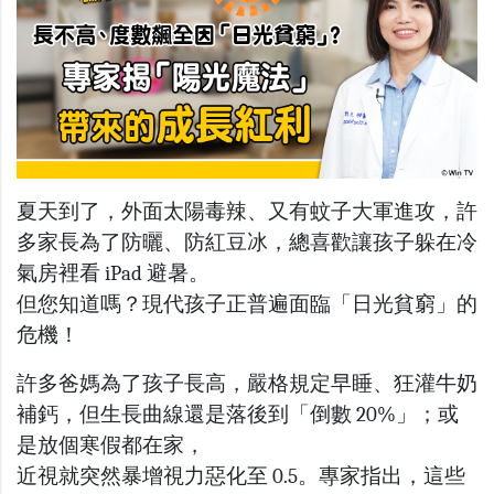
夏天到了，外面太陽毒辣、又有蚊子大軍進攻，許
多家長為了防曬、防紅豆冰，總喜歡讓孩子躲在冷
氣房裡看 iPad 避暑。
但您知道嗎？現代孩子正普遍面臨「日光貧窮」的
危機！
許多爸媽為了孩子長高，嚴格規定早睡、狂灌牛奶
補鈣，但生長曲線還是落後到「倒數 20%」；或
是放個寒假都在家，
近視就突然暴增視力惡化至 0.5。專家指出，這些