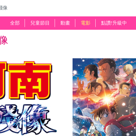
殘像
全部
兒童節目
動畫
電影
點讚!升級中
像
Previous