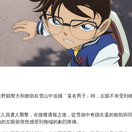
長野縣警大和敢助在雪山中追捕「某名男子」時，左眼不幸受到
究人員遭人襲擊，在接獲通報之後，從雪崩中奇蹟生還的敢助與
傷的左眼卻突然感受到無端的劇烈疼痛。