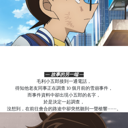
--- 故事的另一端 ---
毛利小五郎接到一通電話，
得知他老友同事正在調查 10 個月前的雪崩事件，
而事件資料中卻出現小五郎的名字，
於是決定一起調查
，
沒想到，在前往會合的路途中卻突然聽到一聲槍響⋯⋯。