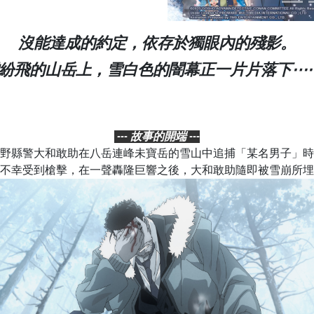
沒能達成的約定，依存於獨眼內的殘影。
紛飛的山岳上，雪白色的闇幕正一片片落下⋯
--- 故事的開端 ---
野縣警大和敢助在八岳連峰未寶岳的雪山中追捕「某名男子」時
不幸受到槍擊，在一聲轟隆巨響之後，大和敢助隨即被雪崩所埋