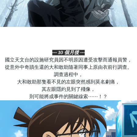
--- 10 個月後 ---
國立天文台的設施研究員因不明原因遭受攻擊而通報員警，
從意外中奇蹟生還的大和敢助隨著同事上原由衣前行調查。
調查過程中，
大和敢助那隻看不見的左眼突然感到莫名劇痛，
其左眼隱約見到了殘像，
則可能將成事件的關鍵線索⋯⋯！？