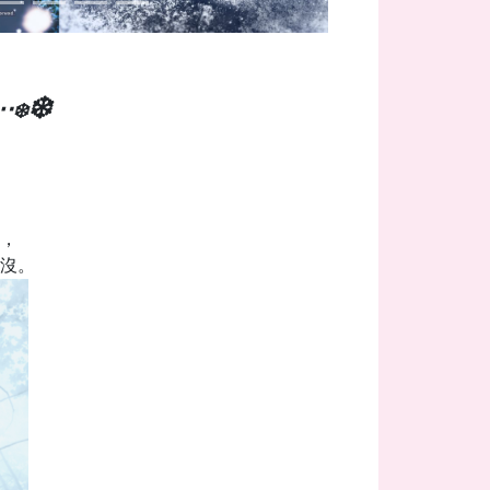
❄️
⋯
❄️
，
沒。