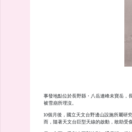
事發地點位於長野縣・八岳連峰未寶岳，
被雪崩所埋沒。
10個月後，國立天文台野邊山設施所屬研
而，隨著天文台巨型天線的啟動，敢助受