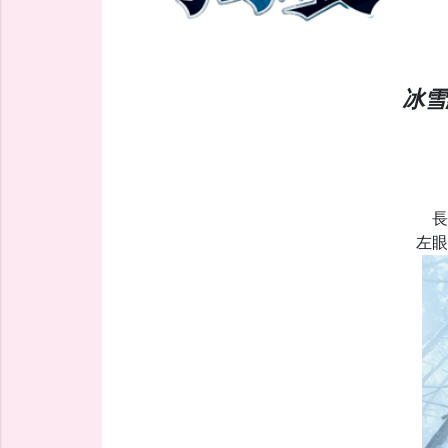
冰雪
長
左眼