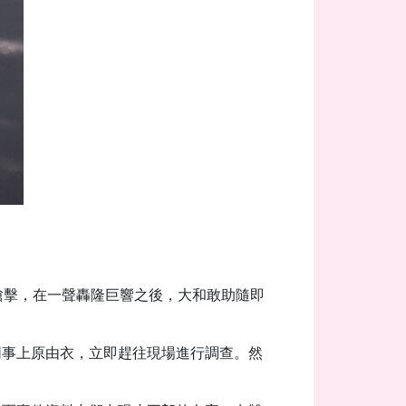
槍擊，在一聲轟隆巨響之後，大和敢助隨即
同事上原由衣，立即趕往現場進行調查。然