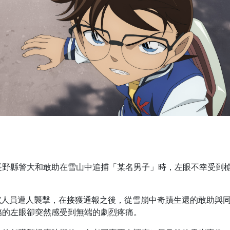
長野縣警大和敢助在雪山中追捕「某名男子」時，左眼不幸受到
究人員遭人襲擊，在接獲通報之後，從雪崩中奇蹟生還的敢助與
傷的左眼卻突然感受到無端的劇烈疼痛。