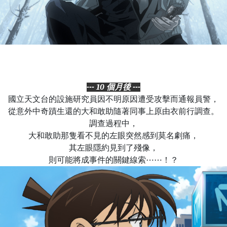
--- 10 個月後 ---
國立天文台的設施研究員因不明原因遭受攻擊而通報員警，
從意外中奇蹟生還的大和敢助隨著同事上原由衣前行調查。
調查過程中，
大和敢助那隻看不見的左眼突然感到莫名劇痛，
其左眼隱約見到了殘像，
則可能將成事件的關鍵線索⋯⋯！？