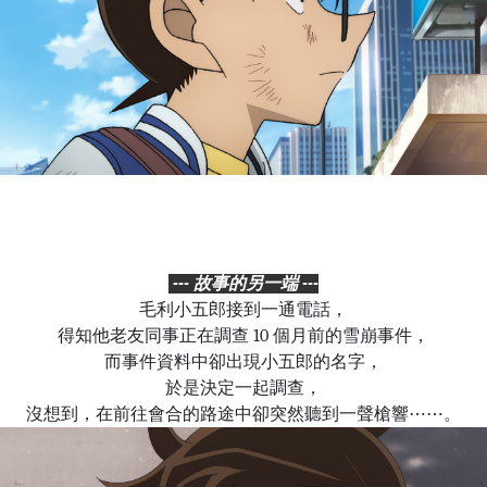
--- 故事的另一端 ---
毛利小五郎接到一通電話，
得知他老友同事正在調查 10 個月前的雪崩事件，
而事件資料中卻出現小五郎的名字，
於是決定一起調查
，
沒想到，在前往會合的路途中卻突然聽到一聲槍響⋯⋯。