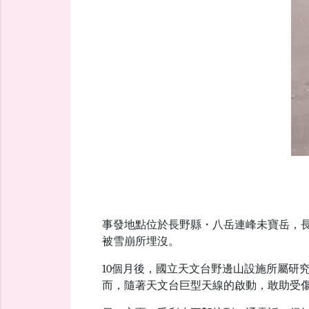
事發地點位於長野縣・八岳連峰未寶岳，
被雪崩所埋沒。
10個月後，國立天文台野邊山設施所屬研
而，隨著天文台巨型天線的啟動，敢助受