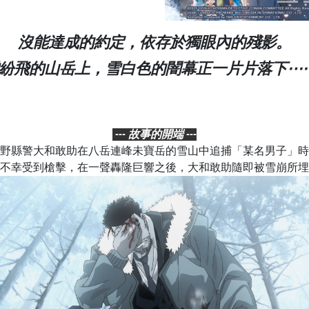
沒能達成的約定，依存於獨眼內的殘影。
紛飛的山岳上，雪白色的闇幕正一片片落下⋯
--- 故事的開端 ---
野縣警大和敢助在八岳連峰未寶岳的雪山中追捕「某名男子」時
不幸受到槍擊，在一聲轟隆巨響之後，大和敢助隨即被雪崩所埋