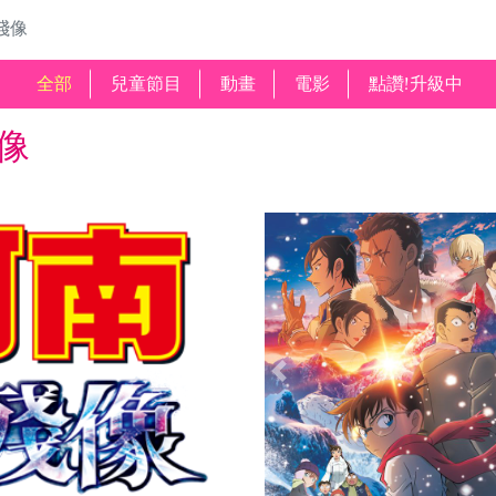
殘像
全部
兒童節目
動畫
電影
點讚!升級中
像
Previous