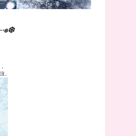
❄️
⋯
❄️
，
沒。