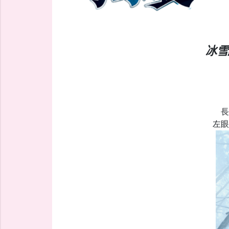
冰雪
長
左眼