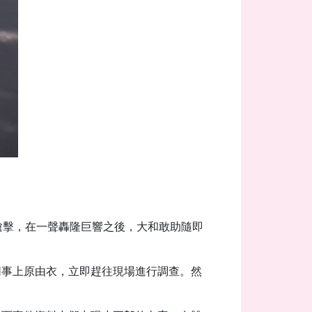
槍擊，在一聲轟隆巨響之後，大和敢助隨即
同事上原由衣，立即趕往現場進行調查。然