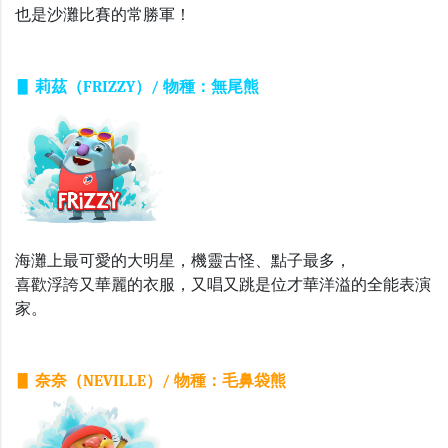
也是沙灘比賽的常勝軍！
▋ 莉茲（FRIZZY）/ 物種：無尾熊
海灘上最可愛的大明星，機靈古怪、點子最多，
喜歡浮誇又華麗的衣服，又唱又跳是位才華洋溢的全能表演
家。
▋ 奈奈（NEVILLE）/ 物種：毛鼻袋熊