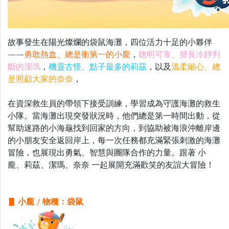
故事發生在陽光燦爛的袋鼠海灘，四位活力十足的小夥伴
——
勇敢熱血、總是衝第一的小龐
，
聰明可靠、擅長冷靜判
斷的潔瑪
，
機靈古怪、點子最多的莉茲
，以及
溫柔細心、總
是照顧大家的奈奈
，
在資深救生員的帶領下接受訓練，學習成為守護海灘的救生
小隊。當海灘出現突發狀況時，他們總是第一時間出動，從
幫助迷路的小海龜找到回家的方向，到協助被海浪沖離岸邊
的小朋友安全返回岸上，每一次任務都充滿緊張刺激的海灘
冒險，也展現出勇氣、智慧與團隊合作的力量。
跟著 小
龐、莉茲、潔瑪、奈奈 一起展開充滿歡笑的友誼大冒險！
▋
小龐 / 物種：袋鼠