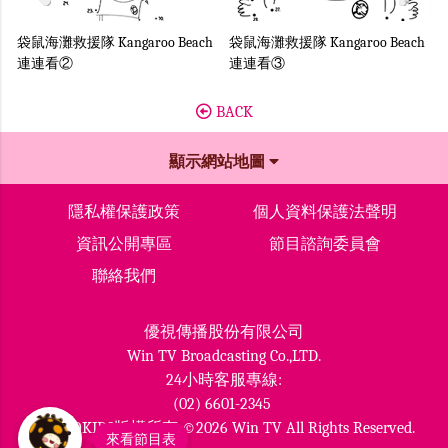
Previous
Next
h
袋鼠海灘救援隊 Kangaroo Beach
袋鼠海灘救援隊 Kangaroo Beach
連連看②
連連看③
BACK
顯示網站地圖
隱私權保護政策
個人資料保護法聲明
資訊公開專區
節目諮詢委員會
聯絡我們
優視傳播股份有限公司
Win TV Broadcasting Co.,LTD.
24小時客服專線:
(02) 6601-2345
MOMOKIDS版權所有 ©2026 Win TV All Rights Reserved.
來看節目表