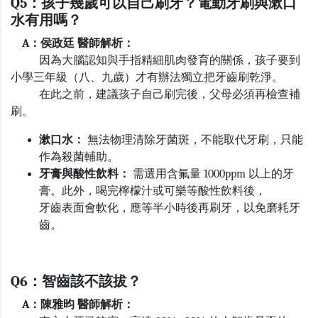
Q5
：孩子幾歲可以自己刷牙？電動牙刷與漱口
水有用嗎？
A
：侯政廷 醫師解析：
因為大腦認知與手指精細肌肉發育的關係，孩子要到
小學三年級（八、九歲）才有辦法獨立把牙齒刷乾淨。
在此之前，建議孩子自己刷完後，父母必須再檢查補
刷。
漱口水：
無法物理清除牙菌斑，不能取代牙刷，只能
作為殺菌輔助。
牙膏與酸性飲料：
需選用含氟量
1000ppm
以上的牙
膏。此外，喝完檸檬汁或可樂等酸性飲料後，
牙齒表面會軟化，應等半小時後再刷牙，以免磨耗牙
齒。
Q6
：智齒該不該拔？
A
：陳雅昀 醫師解析：