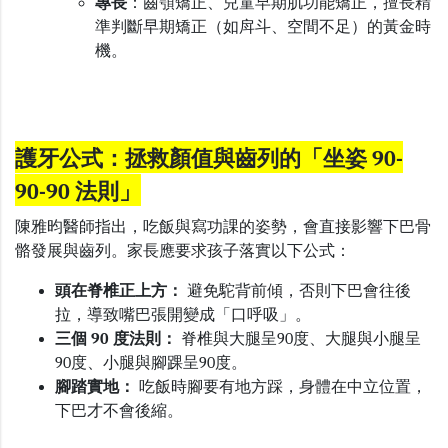
專
長
：齒顎矯正、兒童早期肌功能矯正，擅長精
準判斷早期矯正（如戽斗、空間不足）的黃金時
機。
護牙公式：拯救顏值與齒列的「坐姿 90-
90-90 法則」
陳雅昀醫師指出，吃飯與寫功課的姿勢，會直接影響下巴骨
骼發展與齒列。家長應要求孩子落實以下公式：
頭在脊椎正上方：
避免駝背前傾，否則下巴會往後
拉，導致嘴巴張開變成「口呼吸」。
三個
90
度法則：
脊椎與大腿呈
90
度、大腿與小腿呈
90
度、小腿與腳踝呈
90
度。
腳踏實地：
吃飯時腳要有地方踩，身體在中立位置，
下巴才不會後縮。