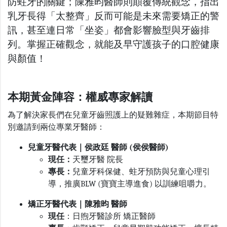
防蛀牙的關鍵；陳雅昀醫師則顛覆傳統觀念，指出
乳牙長得「太整齊」反而可能是未來需要矯正的警
訊，甚至連日常「坐姿」都會影響臉型與牙齒排
列。掌握正確觀念，就能及早守護孩子的口腔健康
與顏值！
本期黃金陣容：權威專家解讀
為了解決家長們在兒童牙齒照護上的疑難雜症，本期節目特
別邀請到兩位專業牙醫師：
兒童牙醫代表｜侯政廷 醫師 (侯侯醫師)
現任：
天璽牙醫 院長
專長：
兒童牙科保健、蛀牙預防與兒童心理引
導，推廣BLW (寶寶主導進食) 以訓練咀嚼力。
矯正牙醫代表｜陳雅昀 醫師
現任
：日煦牙醫診所 矯正醫師