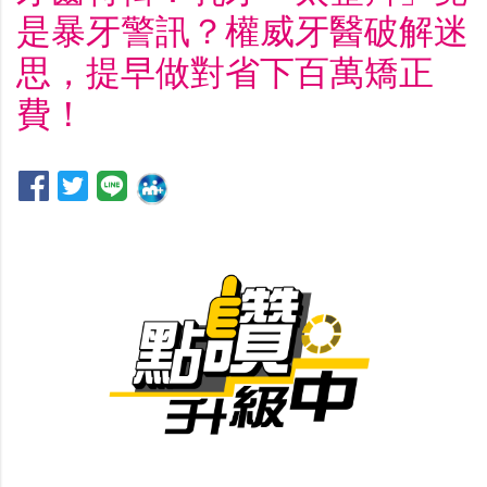
是暴牙警訊？權威牙醫破解迷
思，提早做對省下百萬矯正
費！