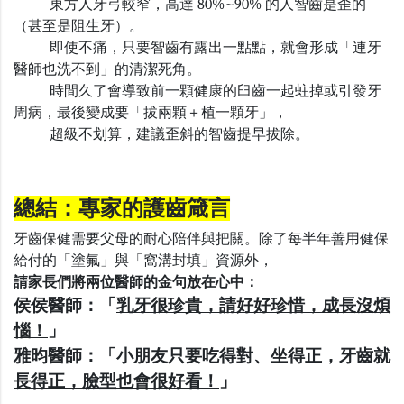
東方人牙弓較窄，高達
80%~90%
的人智齒是歪的
（甚至是阻生牙）。
即使不痛，只要智齒有露出一點點，就會形成「連牙
醫師也洗不到」的清潔死角。
時間久了會導致前一顆健康的臼齒一起蛀掉或引發牙
周病，最後變成要「拔兩顆＋植一顆牙」，
超級不划算，建議歪斜的智齒提早拔除。
總結：專家的護齒箴言
牙齒保健需要父母的耐心陪伴與把關。除了每半年善用健保
給付的「塗氟」與「窩溝封填」資源外，
請家長們將兩位醫師的金句放在心中：
侯侯醫師：「
乳牙很珍貴，請好好珍惜，成長沒煩
惱！
」
雅昀醫師：「
小朋友只要吃得對、坐得正，牙齒就
長得正，臉型也會很好看！
」