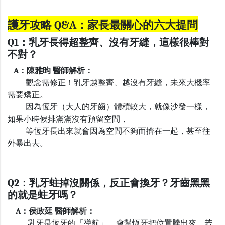
護牙攻略 Q&A：家長最關心的六大提問
Q1
：乳牙長得超整齊、沒有牙縫，這樣很棒對
不對？
A
：陳雅昀 醫師解析：
觀念需修正！乳牙越整齊、越沒有牙縫，未來大機率
需要矯正。
因為恆牙（大人的牙齒）體積較大，就像沙發一樣，
如果小時候排滿滿沒有預留空間，
等恆牙長出來就會因為空間不夠而擠在一起，甚至往
外暴出去。
Q2
：乳牙蛀掉沒關係，反正會換牙？牙齒黑黑
的就是蛀牙嗎？
A
：侯政廷 醫師解析：
乳牙是恆牙的「導航」，會幫恆牙把位置騰出來。若