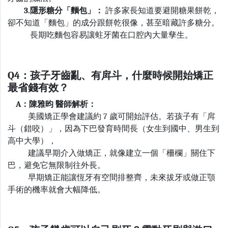
3.隱形糖分「麵包」：
許多家長知道要避開糖果餅乾，
卻不知道「麵包」的成分跟餅乾很像，甚至暗藏許多糖分。
長期吃麵包容易讓蛀牙菌在口腔內大量孳生。
Q4
：孩子牙齒亂、有戽斗，什麼時候開始矯正
最省錢有效？
A
：陳雅昀 醫師解析：
美國矯正學會建議約
7
歲可開始評估。若孩子有「戽
斗（錯咬）」，因為下巴發育時間長（女生到國中、男生到
高中大學），
建議早期介入做矯正，就像建立一個「柵欄」關住下
巴，避免它無限制往外長。
早期矯正能讓恆牙有空間排整齊，未來拔牙或做正顎
手術的機率就會大幅降低。