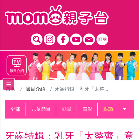
跳到主要內容區塊
首頁
節目介紹
牙齒特輯：乳牙「太整齊」竟是暴牙警訊？權威牙醫破解迷思，提早做對省下百萬矯正費！
全部
兒童節目
動畫
電影
點讚!升級中
牙齒特輯：乳牙「太整齊」竟