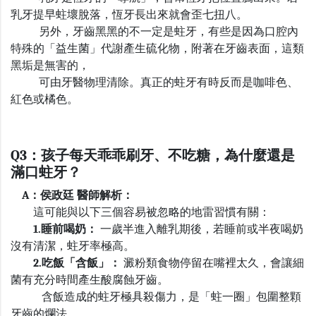
乳牙提早蛀壞脫落，恆牙長出來就會歪七扭八。
另外，牙齒黑黑的不一定是蛀牙，有些是因為口腔內
特殊的「益生菌」代謝產生硫化物，附著在牙齒表面，這類
黑垢是無害的，
可由牙醫物理清除。真正的蛀牙有時反而是咖啡色、
紅色或橘色。
Q3
：孩子每天乖乖刷牙、不吃糖，為什麼還是
滿口蛀牙？
A
：侯政廷 醫師解析：
這可能與以下三個容易被忽略的地雷習慣有關：
1.睡前喝奶：
一歲半進入離乳期後，若睡前或半夜喝奶
沒有清潔，蛀牙率極高。
2.吃飯「含飯」：
澱粉類食物停留在嘴裡太久，會讓細
菌有充分時間產生酸腐蝕牙齒。
含飯造成的蛀牙極具殺傷力，是「蛀一圈」包圍整顆
牙齒的爛法。