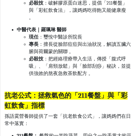
必殺技
：破解膠原蛋白迷思，提倡「
211
餐盤」
與「彩虹飲食法」，讓媽媽吃得飽又能健康瘦
。
中醫代表｜羅珮琳 醫師
現任
：璽悅中醫診所院長
專
長
：擅長從臉部痘痘與出油狀況，解讀五臟六
腑與荷爾蒙的關聯 。
必殺技
：把經絡理療帶入生活，傳授「腹式呼
吸」、「肩頸放鬆」與「臉部刮痧」秘訣，並提
供強效的熬夜急救茶飲配方 。
抗老公式：拯救氣色的「211餐盤」與「彩
虹飲食」指標
孫語霙營養師提供了一套「抗老飲食公式」，讓媽媽們在日
常中落實：
211
餐盤：
餐盤的一半吃蔬菜，四分之一吃手掌大的豆