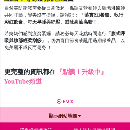
自然美防衛戰需要從日常做起！孫語霙營養師與羅珮琳醫師
共同呼籲，變美沒有捷徑，請謹記： 「
落實
211
餐盤、執行
彩虹飲食、每天早睡與紓壓、戒除高油高糖！
」
若媽媽們感到疲勞緊繃，請務必每天花點時間進行「
腹式呼
吸與臉部輕柔刮痧
」，切勿盲目節食或亂用過期保養品，以
免美麗不成反而傷身 ！
更完整的資訊都在
『點讚！升級中』
YouTube頻道
BACK
顯示網站地圖