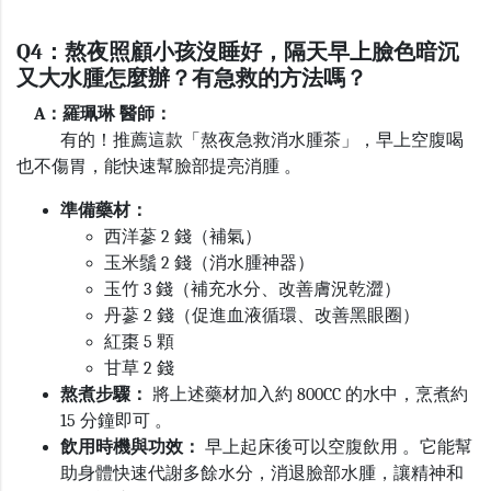
Q4
：熬夜照顧小孩沒睡好，隔天早上臉色暗沉
又大水腫怎麼辦？有急救的方法嗎？
A
：羅珮琳 醫師：
有的！推薦這款「熬夜急救消水腫茶」，早上空腹喝
也不傷胃，能快速幫臉部提亮消腫 。
準備藥材：
西洋蔘
2
錢（補氣）
玉米鬚
2
錢（消水腫神器）
玉竹
3
錢（補充水分、改善膚況乾澀）
丹蔘
2
錢（促進血液循環、改善黑眼圈）
紅棗
5
顆
甘草
2
錢
熬煮步驟：
將上述藥材加入約
800CC
的水中，烹煮約
15
分鐘即可 。
飲用時機與功效：
早上起床後可以空腹飲用 。它能幫
助身體快速代謝多餘水分，消退臉部水腫，讓精神和