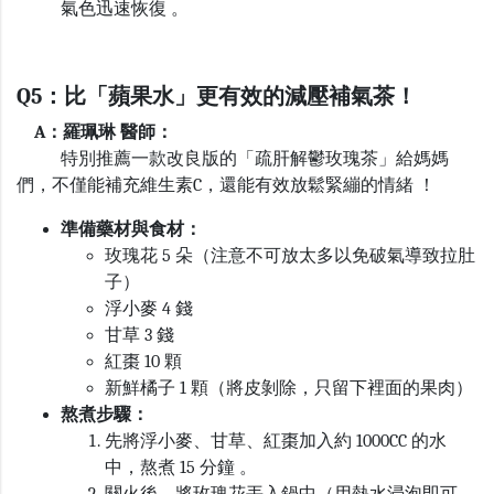
氣色迅速恢復 。
Q5
：比「蘋果水」更有效的減壓補氣茶！
A
：羅珮琳 醫師：
特別推薦一款改良版的「疏肝解鬱玫瑰茶」給媽媽
們，不僅能補充維生素
C
，還能有效放鬆緊繃的情緒 ！
準備藥材與食材：
玫瑰花
5
朵（注意不可放太多以免破氣導致拉肚
子）
浮小麥
4
錢
甘草
3
錢
紅棗
10
顆
新鮮橘子
1
顆（將皮剝除，只留下裡面的果肉）
熬煮步驟：
先將浮小麥、甘草、紅棗加入約
1000CC
的水
中，熬煮
15
分鐘 。
關火後，將玫瑰花丟入鍋中（用熱水浸泡即可，