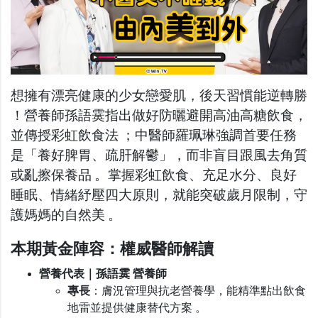
想擁有漂亮健康的少女戀愛肌，後天習慣能逆轉勝
！營養師孫語霙指出做好防曬避開高油高糖飲食，
並傳授彩虹飲食法 ；中醫師羅珮琳強調首要任務
是「養好脾胃、疏肝解鬱」，而非盲目跟風去角質
或亂擦保養品 。掌握彩虹飲食、充足水分、良好
睡眠、情緒紓壓四大原則，就能突破歲月限制，守
護媽媽的自然美 。
本期黃金陣容：權威醫師解讀
營養代表｜孫語霙 營養師
專
長
：膚況管理與抗老營養學，能精準點出飲食
地雷並提供健康替代方案 。