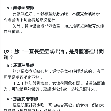
A
：羅珮琳 醫師：
要讓氣色好，五穀根莖類必須吃，不能完全戒澱粉，
否則營養不均會看起來沒精神 。
另外，貧血也會造成氣色差，適度攝取紅肉能有效補
血與補鐵 。
Q2
：臉上一直長痘痘或出油，是身體哪裡出問
題？
A
：羅珮琳 醫師：
額頭長痘痘反映心肺，通常是熬夜晚睡造成的 。鼻子
周圍是腸胃消化不好 。
下巴下頷則與骨盆腔、女性荷爾蒙有關 。若常滿面油
光，可能是燥熱體質，建議少吃炸辣，多吃瓜類降火 。
A
：孫語霙 營養師：
痘痘肌絕對要少吃「高油結合高糖」的食物，例如大
奶微微（配奶酥厚片）或是冰淇淋 。