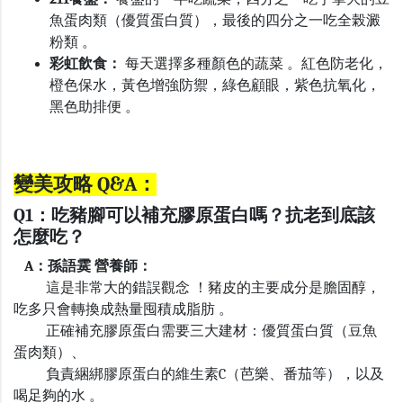
魚蛋肉類（優質蛋白質），最後的四分之一吃全榖澱
粉類 。
彩虹飲食：
每天選擇多種顏色的蔬菜 。紅色防老化，
橙色保水，黃色增強防禦，綠色顧眼，紫色抗氧化，
黑色助排便 。
變美攻略 Q&A：
Q1
：吃豬腳可以補充膠原蛋白嗎？抗老到底該
怎麼吃？
A
：孫語霙 營養師：
這是非常大的錯誤觀念 ！豬皮的主要成分是膽固醇，
吃多只會轉換成熱量囤積成脂肪 。
正確補充膠原蛋白需要三大建材：優質蛋白質（豆魚
蛋肉類）、
負責綑綁膠原蛋白的維生素
C
（芭樂、番茄等），以及
喝足夠的水 。