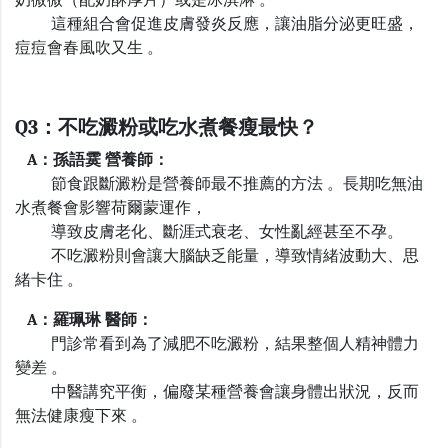
這種組合會促進皮膚發炎反應，讓油脂分泌更旺盛，
痘痘會春風吹又生 。
Q3
：不吃澱粉或吃水煮餐瘦最快？
A
：孫語霙 營養師：
節食跟斷澱粉是營養師最不推薦的方法 。長期吃無油
水煮餐會影響荷爾蒙運作，
導致皮膚老化、斷涯式衰老、女性亂經甚至不孕。
不吃澱粉則會讓大腦缺乏能量，導致情緒波動大、思
緒卡住 。
A
：羅珮琳 醫師：
門診常看到為了減肥不吃澱粉，結果整個人精神體力
變差 。
中醫講究平衡，偏廢某種營養會讓身體出狀況，反而
無法健康瘦下來 。