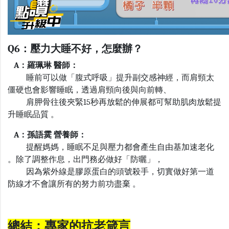
Q6
：壓力大睡不好，怎麼辦？
A
：羅珮琳 醫師：
睡前可以做「腹式呼吸」提升副交感神經，而肩頸太
僵硬也會影響睡眠，透過肩頸向後與向前轉、
肩胛骨往後夾緊
15
秒再放鬆的伸展都可幫助肌肉放鬆提
升睡眠品質 。
A
：孫語霙 營養師：
提醒媽媽，睡眠不足與壓力都會產生自由基加速老化
。除了調整作息，出門務必做好「防曬」，
因為紫外線是膠原蛋白的頭號殺手，切實做好第一道
防線才不會讓所有的努力前功盡棄 。
總結：專家的抗老箴言