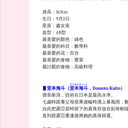
身高：163cm
生日：9月2日
星座：處女座
血型：AB型
最喜愛的顏色：綠色
最喜愛的科目：數學科
最喜愛的花：百合
最喜愛的食物：齋菜
最討厭的食物：高級料理
どうもと
かいと
▋
堂本海斗（
堂本
海斗
，Domoto Kaito
擅長衝浪，技術在日本是最高水準。
七歲時跟養父母搭乘遊輪時遇上暴風雨，
自此把露亞當時留下的真珠存放在刻有帕
直到跟露亞重逢後將她的真珠歸還。