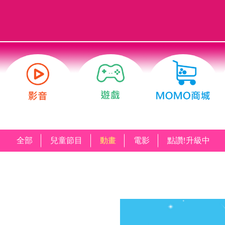
全部
兒童節目
動畫
電影
點讚!升級中