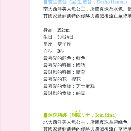
▋
寶生波音（
宝生
波音
，Hosho Hanon
南大西洋美人魚公主，所屬真珠為水色。
其國家遭到凱特的侵略與毀滅後流亡至陸
身高：152cm
生日：5月24日
星座：雙子座
血型：B型
最喜愛的顏色：藍色
最喜愛的科目：國語
最討厭的科目：體育
最喜愛的花：櫻花
最喜愛的食物：芝士蛋糕
最討厭的食物：納豆
とういん
▋
洞院莉娜
（
洞院
リナ，Toin Rina）
北大西洋美人魚公主，所屬真珠為碧綠色
其國家遭到凱特的侵略與毀滅後流亡至陸