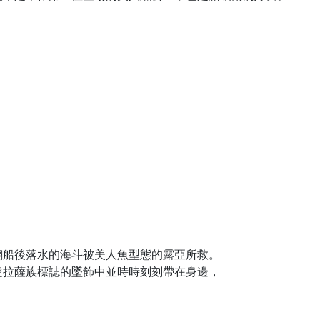
）
翻船後落水的海斗被美人魚型態的露亞所救。
噠拉薩族標誌的墜飾中並時時刻刻帶在身邊，