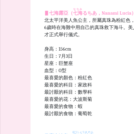
ななみ
▋七海露亞（
七海
るちあ，Nanami Luc
北太平洋美人魚公主，所屬真珠為粉紅色
6歲時在海難中用自己的真珠救下海斗。美
才正式舉行儀式。
身高：156cm
生日：7月3日
星座：巨蟹座
血型：O型
最喜愛的顏色：粉紅色
最喜愛的科目：家政科
最討厭的科目：數學科
最喜愛的花：大波斯菊
最喜愛的食物：蝦
最討厭的食物：葡萄乾
ほうしょう
はのん