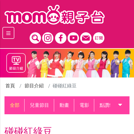
跳到主要內容區塊
首頁
節目介紹
碰碰紅綠豆
全部
兒童節目
動畫
電影
點讚!升級中
碰碰紅綠豆