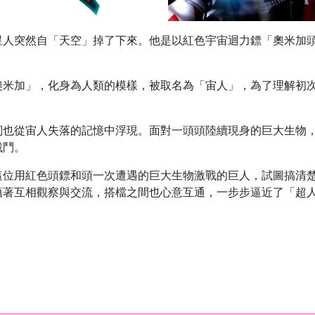
人突然自「天空」掉了下來。他是以紅色宇宙迴力鏢「奧米加頭
奧米加」，化身為人類的模樣，被取名為「宙人」，為了理解初
詞也從宙人失落的記憶中浮現。面對一頭頭陸續現身的巨大生物
戰鬥。
這位用紅色頭鏢和頭一次遭遇的巨大生物激戰的巨人，試圖搞清
藉著互相觀察與交流，搭檔之間也心意互通，一步步逼近了「超