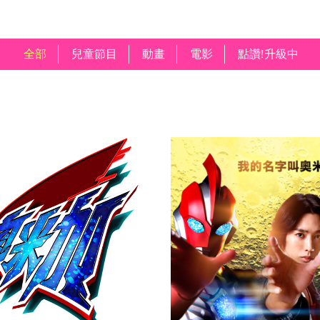
全部
兒童節目
動畫
電影
點讚!升級中