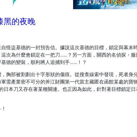
破漆黑的夜晚
來自怪盜基德的一封預告信。據說這次基德的目標，鎖定與幕末
，這次為什麼會鎖定在一把刀……？另一方面，關西的名偵探・服
基德的變裝，順利將人追捕到手……！？
體，胸部被割劃出十字形狀的傷痕。從搜查線索中發現，死者身
時軍需產業密不可分的斧江財團第一代當主藏匿在函館某處的寶
定的日本刀又存在著某種關連。也正因為如此，針對著目標鎖定日
―！