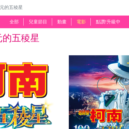
美元的五稜星
全部
兒童節目
動畫
電影
點讚!升級中
美元的五稜星
Previous