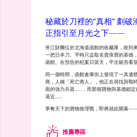
秘藏於刀裡的“真相” 劃
正指引至月光之下――
斧江財團位於北海道函館的收藏庫，收到
一把日本刀。平時只盜取名貴珠寶的基德
函館。在預告的犯案日當天，平次能否看穿
同一個時間，函館倉庫街上發現了一具遺
商，人稱「死亡商人」，他正在尋找與戰
面的強力兵器……，而那個寶物與基德鎖
逼近……
爭奪天下的寶物推理戰，即將就此開幕―
推薦專區