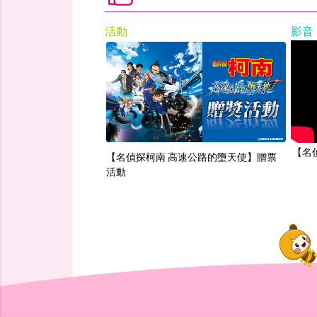
活動
影音
【名
【名偵探柯南 高速公路的墮天使】贈票
活動