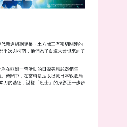
時代新選組副隊長・土方歲三有密切關連的
部平次與柯南，他們為了劍道大會也來到了
分為在亞洲一帶活動的日裔美籍武器銷售
物。傳聞中，在當時是足以拯救日本戰敗局
本刀的基德，謎樣「劍士」的身影正一步步