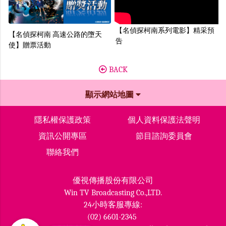
【名偵探柯南系列電影】精采預
【名偵探柯南 高速公路的墮天
告
使】贈票活動
BACK
顯示網站地圖
隱私權保護政策
個人資料保護法聲明
資訊公開專區
節目諮詢委員會
聯絡我們
優視傳播股份有限公司
Win TV Broadcasting Co.,LTD.
24小時客服專線:
(02) 6601-2345