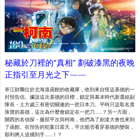
Previous
Nex
秘藏於刀裡的“真相” 劃破漆黑的夜晚
正指引至月光之下――
斧江財團位於北海道函館的收藏庫，收到來自怪盜基德的一
封預告信。據說這次基德的目標，鎖定與幕末時代新選組副
隊長・土方歲三有密切關連的一把日本刀。平時只盜取名貴
珠寶的基德，這次為什麼會鎖定在一把刀……？另一方面，
關西的名偵探・服部平次與柯南，他們為了劍道大會也來到
了函館。在預告的犯案日當天，平次能否看穿基德的變裝，
順利將人追捕到手……！？