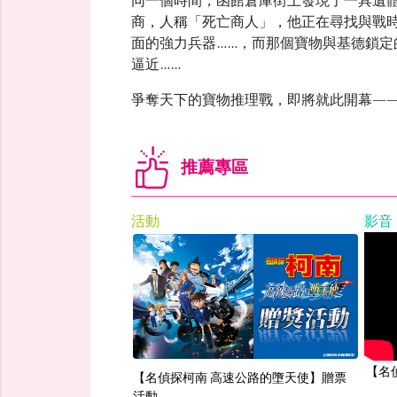
同一個時間，函館倉庫街上發現了一具遺
商，人稱「死亡商人」，他正在尋找與戰
面的強力兵器……，而那個寶物與基德鎖
逼近……
爭奪天下的寶物推理戰，即將就此開幕―
推薦專區
活動
影音
【名
【名偵探柯南 高速公路的墮天使】贈票
活動