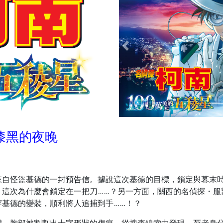
Previous
破漆黑的夜晚
來自怪盜基德的一封預告信。據說這次基德的目標，鎖定與幕末
，這次為什麼會鎖定在一把刀……？另一方面，關西的名偵探・服
基德的變裝，順利將人追捕到手……！？