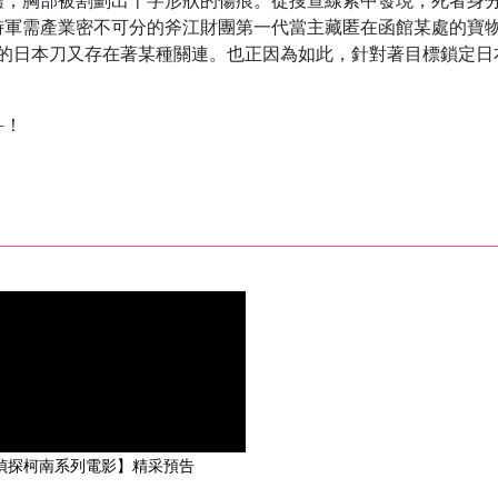
體，胸部被割劃出十字形狀的傷痕。從搜查線索中發現，死者身
時軍需產業密不可分的斧江財團第一代當主藏匿在函館某處的寶
定的日本刀又存在著某種關連。也正因為如此，針對著目標鎖定日
―！
偵探柯南系列電影】精采預告