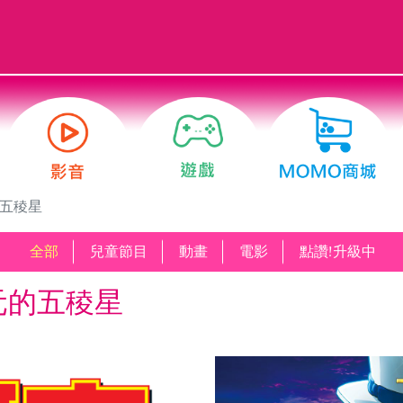
的五稜星
全部
兒童節目
動畫
電影
點讚!升級中
美元的五稜星