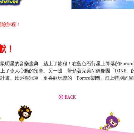
造
的冒險旅程！
獻！
佳超級明星的音樂慶典，踏上了旅程！在藍色石行星上降落的Poro
」站上了令人心動的預賽。另一邊，帶領著完美
AI
偶像團「
I.ONE
」
礙計畫。比起得冠軍，更喜歡玩樂的「Pororo樂團」踏上特別的
BACK