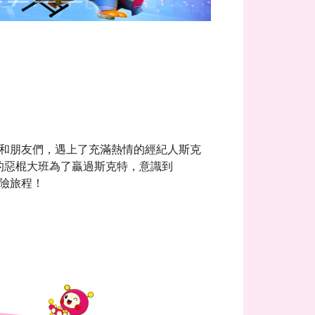
ro和朋友們，遇上了充滿熱情的經紀人斯克
的惡棍大班為了贏過斯克特，意識到
冒險旅程！