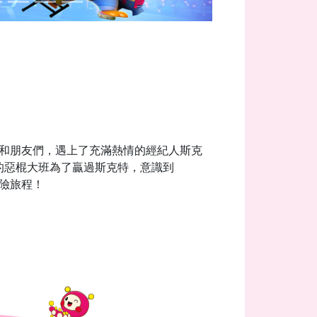
ro和朋友們，遇上了充滿熱情的經紀人斯克
的惡棍大班為了贏過斯克特，意識到
冒險旅程！