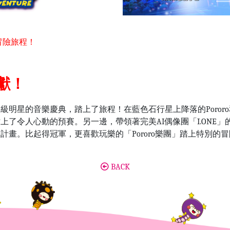
造
的冒險旅程！
獻！
佳超級明星的音樂慶典，踏上了旅程！在藍色石行星上降落的Poro
」站上了令人心動的預賽。另一邊，帶領著完美
AI
偶像團「
I.ONE
」
礙計畫。比起得冠軍，更喜歡玩樂的「Pororo樂團」踏上特別的
BACK