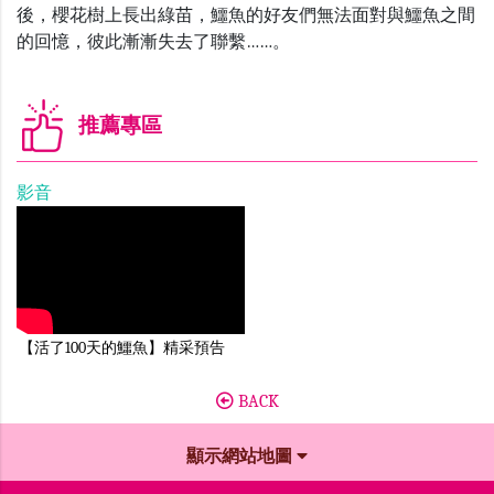
後，櫻花樹上長出綠苗，鱷魚的好友們無法面對與鱷魚之間
的回憶，彼此漸漸失去了聯繫
……
。
推薦專區
影音
【活了100天的鱷魚】精采預告
BACK
顯示網站地圖