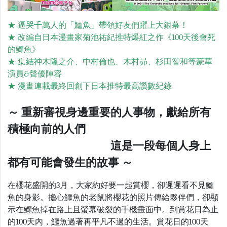
★ 逼哭千萬人的「鱷魚」帶領好友們躍上大銀幕！
★ 改編自日本漫畫家菊池祐紀推特爆紅之作《100天後會死
的鱷魚》
★ 集結神木隆之介、中村倫也、木村昴、杉田智和等豪華
演員&聲優陣容
★ 漫畫連載最終回創下日本推特最高讚數紀錄
～ 重新審視身邊重要的人事物，獻給所有
積極向前的人們
這是一段每個人身上
都有可能會發生的故事 ～
在櫻花盛開的
3
月，大家約好要一起賞櫻，卻遲遲看不見鱷
魚的身影。擔心鱷魚的老鼠將櫻花的照片傳給夥伴們，卻顯
示在鱷魚掉在路上且螢幕破裂的手機畫面中。到賞花日為止
的
100
天內，鱷魚過著再平凡不過的生活。賞花日的
100
天