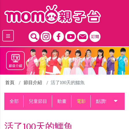
跳到主要內容區塊
首頁
節目介紹
活了100天的鱷魚
全部
兒童節目
動畫
電影
點讚!升級中
活了100天的鱷魚