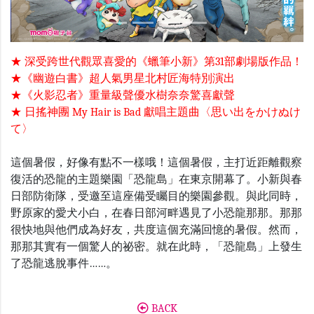
★ 深受跨世代觀眾喜愛的《蠟筆小新》第31部劇場版作品！
★《幽遊白書》超人氣男星北村匠海特別演出
★《火影忍者》重量級聲優水樹奈奈驚喜獻聲
★ 日搖神團 My Hair is Bad 獻唱主題曲〈思い出をかけぬけ
て〉
這個暑假，好像有點不一樣哦！這個暑假，主打近距離觀察
復活的恐龍的主題樂園「恐龍島」在東京開幕了。小新與春
日部防衛隊，受邀至這座備受矚目的樂園參觀。與此同時，
野原家的愛犬小白，在春日部河畔遇見了小恐龍那那。那那
很快地與他們成為好友，共度這個充滿回憶的暑假。然而，
那那其實有一個驚人的祕密。就在此時，「恐龍島」上發生
了恐龍逃脫事件……。
BACK