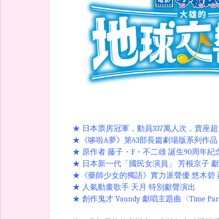
★ 日本票房冠軍，動員337萬人次，賣座超過
★《哆啦A夢》第43部長篇劇場版系列作品
★ 原作者 藤子・F・不二雄 誕生90周年紀
★ 日本新一代「國民女演員」 芳根京子 
★《藥師少女的獨語》實力派聲優 悠木碧 
★ 人氣動畫歌手 天月 特別獻聲演出
★ 創作鬼才 Vaundy 獻唱主題曲〈Time Par