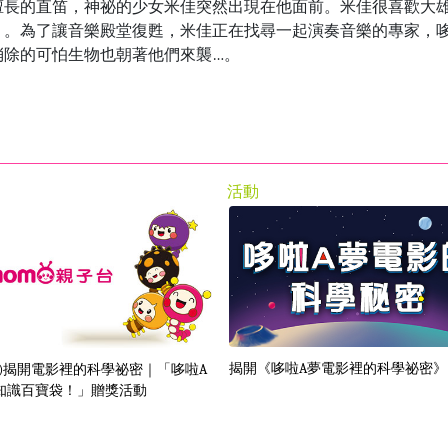
擅長的直笛，神祕的少女米佳突然出現在他面前。米佳很喜歡大
」。為了讓音樂殿堂復甦，米佳正在找尋一起演奏音樂的專家，
消除的可怕生物也朝著他們來襲
…
。
活動
揭開《哆啦A夢電影裡的科學祕密》
試)揭開電影裡的科學祕密｜「哆啦A
知識百寶袋！」贈獎活動