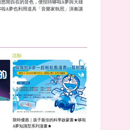
雄悠閒自在的音色，便招待哆啦
A
夢與大雄
哆啦
A
夢也利用道具「音樂家執照」演奏讓
活動
影音
【哆啦A夢系列電影】
限時優惠｜孩子最佳的科學啟蒙書★哆啦
A夢知識型系列漫畫★