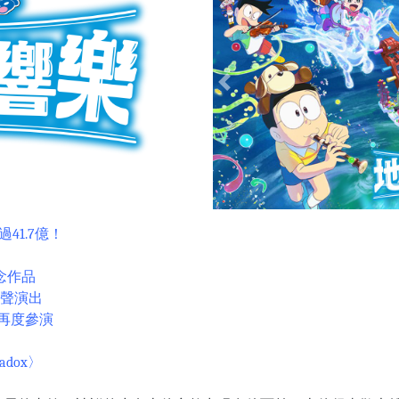
Previous
41.7億！
念作品
獻聲演出
再度參演
adox〉