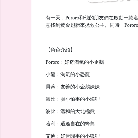
有一天，Pororo和他的朋友們在啟動一款
意找到黃金翅膀來拯救公主。同時，Poro
【角色介紹】
Pororo：
好奇淘氣的小企鵝
小龍
：
淘氣的小恐龍
貝蒂
：
友善的小企鵝妹妹
露比
：
膽小怕事的小海狸
波比
：
溫和的大北極熊
哈利
：
逍遙自在的蜂鳥
艾迪
：
好管閒事的小狐狸