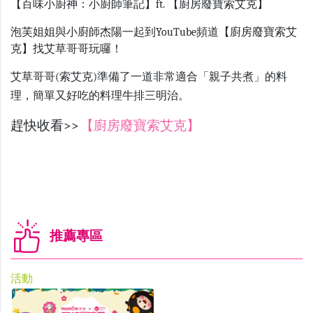
【百味小廚神：小廚師筆記】ft. 【廚房廢寶索艾克】
泡芙姐姐與小廚師杰陽一起到YouTube頻道【廚房廢寶索艾
克】找艾草哥哥玩囉！
艾草哥哥(索艾克)準備了一道非常適合「親子共煮」的料
理，簡單又好吃的料理牛排三明治。
趕快收看>>
【廚房廢寶索艾克】
推薦專區
活動