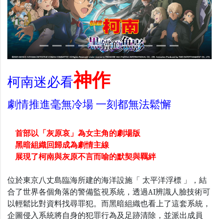
Previous
Nex
神作
柯南迷必看
劇情推進毫無冷場 一刻都無法鬆懈
首部以「灰原哀」為女主角的劇場版
黑暗組織回歸成為劇情主線
展現了柯南與灰原不言而喻的默契與羈絆
位於東京八丈島臨海所建的海洋設施「 太平洋浮標 」，結
合了世界各個角落的警備監視系統，透過AI辨識人臉技術可
以輕鬆比對資料找尋罪犯。而黑暗組織也看上了這套系統，
企圖侵入系統將自身的犯罪行為及足跡清除，並派出成員