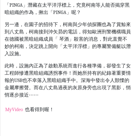
「PINGA」潛藏在太平洋浮標上，究竟柯南等人能否揭穿黑
暗組織的作為，揪出「PINGA」呢？
另一邊，在園子的招待下，柯南與少年偵探團也為了賞鯨來
到八丈島，柯南接到沖矢昴的電話，得知歐洲刑警機構職員
在德國被黑暗組織成員「 琴酒」殺害的消息，對此直覺不
妙的柯南，決定跳上開向「太平洋浮標」的專屬警備艇以潛
入設施。
此時，設施內正為了啟動系統而進行各種準備，卻發生了女
工程師慘遭黑暗組織誘拐事件！而她所持有的紀錄著重要情
報的USB也不幸落入黑暗組織手中。深海中發出令人顫慄的
金屬摩擦聲。而在八丈島過夜的灰原身旁也出現了黑影，悄
悄逐步接近⋯⋯
MyVideo
也看得到喔！