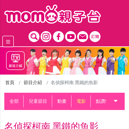
跳到主要內容區塊
首頁
節目介紹
名偵探柯南 黑鐵的魚影
全部
兒童節目
動畫
電影
點讚!升級中
名偵探柯南 黑鐵的魚影