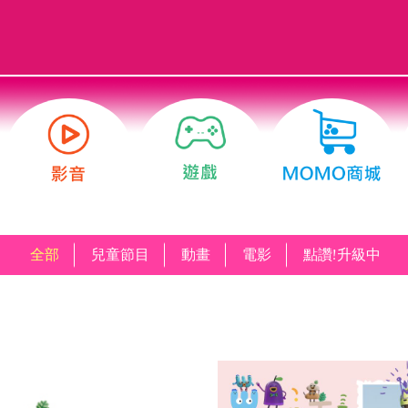
全部
兒童節目
動畫
電影
點讚!升級中