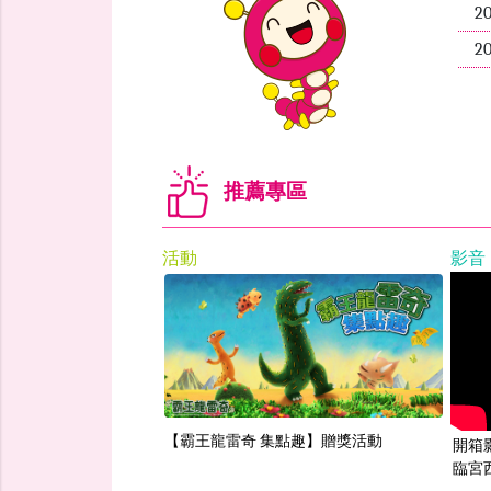
2
2
推薦專區
活動
影音
【霸王龍雷奇 集點趣】贈獎活動
開箱
臨宮