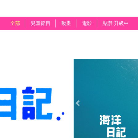
全部
兒童節目
動畫
電影
點讚!升級中
Previous