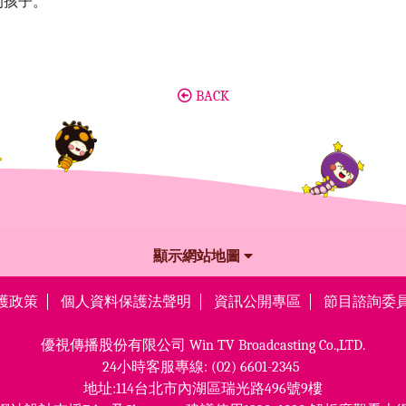
的孩子。
BACK
顯示網站地圖
護政策
個人資料保護法聲明
資訊公開專區
節目諮詢委
優視傳播股份有限公司
Win TV Broadcasting Co.,LTD.
24小時客服專線:
(02) 6601-2345
地址:114台北市內湖區瑞光路496號9樓