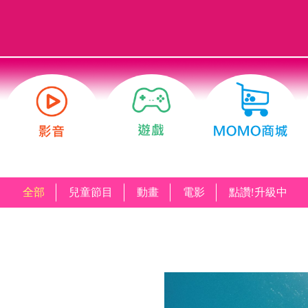
全部
兒童節目
動畫
電影
點讚!升級中