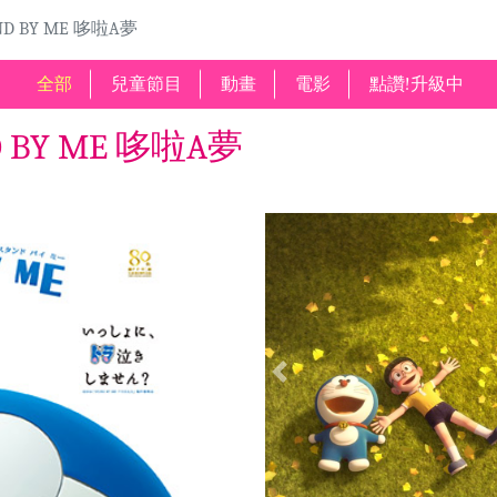
 BY ME 哆啦A夢
全部
兒童節目
動畫
電影
點讚!升級中
BY ME 哆啦A夢
Previous