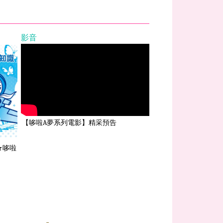
影音
【哆啦A夢系列電影】精采預告
★哆啦